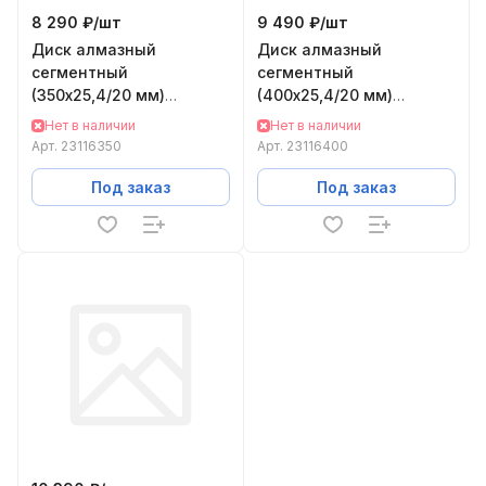
8 290 ₽/
шт
9 490 ₽/
шт
Диск алмазный
Диск алмазный
сегментный
сегментный
(350х25,4/20 мм)
(400х25,4/20 мм)
PROFESSIONAL10 Solga
PROFESSIONAL10 Solga
Нет в наличии
Нет в наличии
Diamant 23116350A
Diamant 23116400A
Арт.
23116350
Арт.
23116400
Под заказ
Под заказ