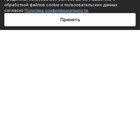
обработкой файлов cookie и пользовательских данных
согласно
Политике конфиденциальности
.
Принять
Главная
Каталог
Корзина
Избранные
Кабинет
Сравнение
Подписаться
на новости и акции
Подписаться
Интернет-магазин
Компания
Информация
Помощь