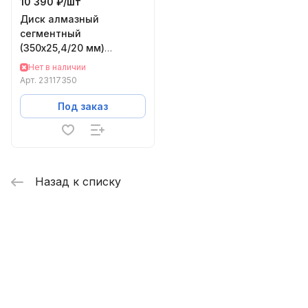
10 390 ₽/
шт
Диск алмазный
сегментный
(350х25,4/20 мм)
PROFESSIONAL15 Solga
Нет в наличии
Diamant 23117350A
Арт.
23117350
Под заказ
Назад к списку