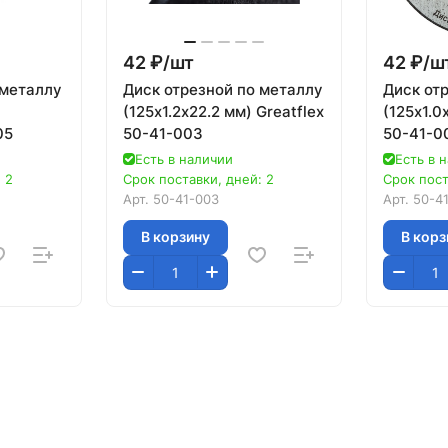
42 ₽/
шт
42 ₽/
ш
 металлу
Диск отрезной по металлу
Диск от
(125х1.2х22.2 мм) Greatflex
(125х1.0
05
50-41-003
50-41-0
Есть в наличии
Есть в 
 2
Срок поставки, дней: 2
Срок пост
Арт.
50-41-003
Арт.
50-4
В корзину
В корз