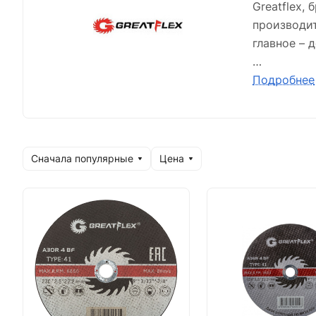
Greatflex,
производит
главное – 
Отрезные 
Подробнее
автомобиль
профессио
высококач
Вся продук
Сначала популярные
Цена
Испытания
Отбор в пр
Контроль н
Испытания