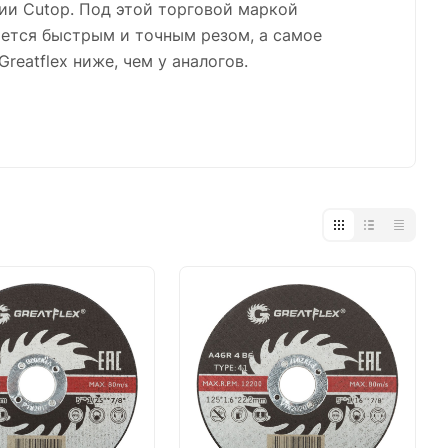
ии Cutop. Под этой торговой маркой
ается быстрым и точным резом, а самое
reatflex ниже, чем у аналогов.
различных промышленных областях, включая
ение и строительство. Команда опытных
, обеспечивает продукты CUTOP
ми решениями.
ом оборудовании: