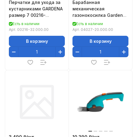
Перчатки для ухода за
Барабанная
кустарниками GARDENA
механическая
размер 7 00216-
газонокосилка Gardena
32.000.00
330 Classic 04027-
Есть в наличии
Есть в наличии
20.000.00
Арт.
00216-32.000.00
Арт.
04027-20.000.00
В корзину
В корзину
3 490 ₽/
шт
10 390 ₽/
шт