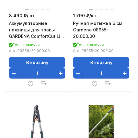
8 490 ₽/
шт
1 790 ₽/
шт
Аккумуляторные
Ручная мотыжка 6 см
ножницы для травы
Gardena 08955-
GARDENA ComfortCut Li
20.000.00
09856-20.000.00
Есть в наличии
Есть в наличии
Арт.
09856-20.000.00
Арт.
08955-20.000.00
В корзину
В корзину