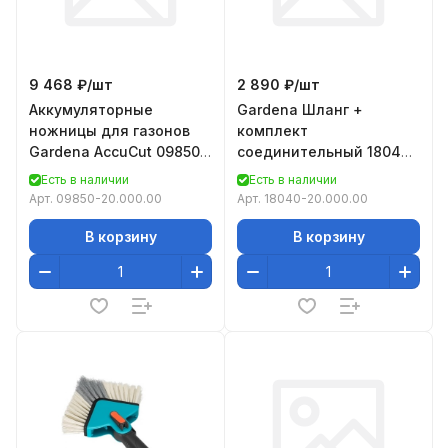
9 468 ₽/
шт
2 890 ₽/
шт
Аккумуляторные
Gardena Шланг +
ножницы для газонов
комплект
Gardena AccuCut 09850-
соединительный 18040-
20.000.00
20.000.00, Комплект
Есть в наличии
Есть в наличии
соединительный.
Арт.
09850-20.000.00
Арт.
18040-20.000.00
Содержит: 1,5
В корзину
В корзину