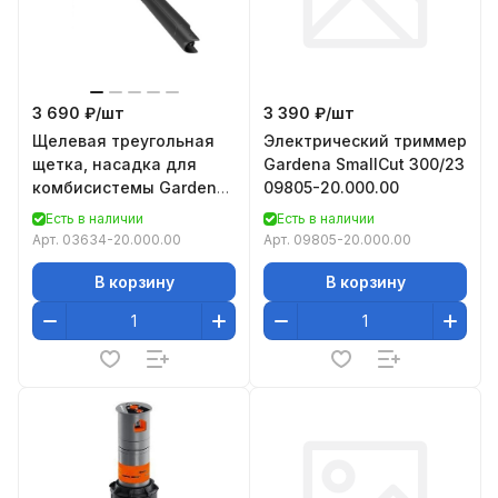
3 690 ₽/
шт
3 390 ₽/
шт
Щелевая треугольная
Электрический триммер
щетка, насадка для
Gardena SmallCut 300/23
комбисистемы Gardena
09805-20.000.00
03634-20.000.00
Есть в наличии
Есть в наличии
Арт.
03634-20.000.00
Арт.
09805-20.000.00
В корзину
В корзину