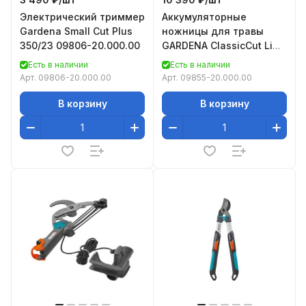
Электрический триммер
Аккумуляторные
Gardena Small Cut Plus
ножницы для травы
350/23 09806-20.000.00
GARDENA ClassicCut Li
09855-20.000.00
Есть в наличии
Есть в наличии
Арт.
09806-20.000.00
Арт.
09855-20.000.00
В корзину
В корзину