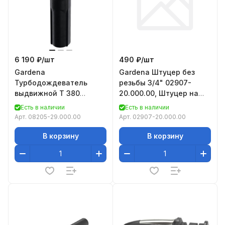
6 190 ₽/
шт
490 ₽/
шт
Gardena
Gardena Штуцер без
Турбодождеватель
резьбы 3/4" 02907-
выдвижной T 380
20.000.00, Штуцер на
08205-29.000.00
кран без резьбыДля
Есть в наличии
Есть в наличии
кранов без резьбы.
Арт.
08205-29.000.00
Арт.
02907-20.000.00
В корзину
В корзину