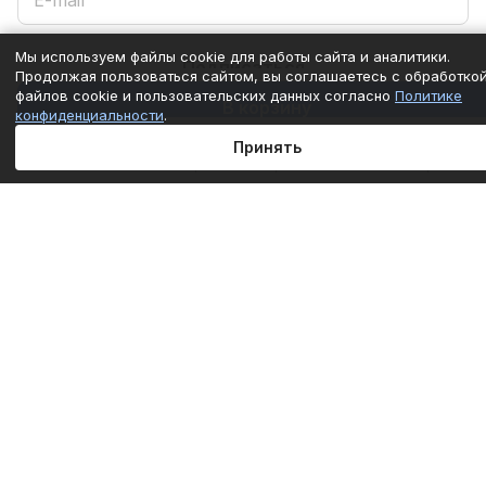
Мы используем файлы cookie для работы сайта и аналитики.
Подписаться
Продолжая пользоваться сайтом, вы соглашаетесь с обработко
файлов cookie и пользовательских данных согласно
Политике
В корзину
конфиденциальности
.
Интернет-магазин
Принять
Главная
Каталог
Корзина
Избранные
Кабинет
Сравнение
Компания
Информация
Помощь
+7 (861) 290-50-77
mail@c-technika.ru
г. Краснодар, переулок Звездный, 15Б.