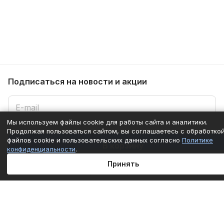
Подписаться
на новости и акции
Мы используем файлы cookie для работы сайта и аналитики.
Продолжая пользоваться сайтом, вы соглашаетесь с обработко
Подписаться
файлов cookie и пользовательских данных согласно
Политике
В корзину
конфиденциальности
.
Принять
Интернет-магазин
Главная
Каталог
Корзина
Избранные
Кабинет
Сравнение
Компания
Информация
Помощь