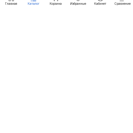
Главная
Каталог
Корзина
Избранные
Кабинет
Сравнение
Компания
Информация
Помощь
+7 (861) 290-50-77
mail@c-technika.ru
г. Краснодар, переулок Звездный, 15Б.
© 2012 - 2026 Силовая Техника
Конфиденциальность
Оферта