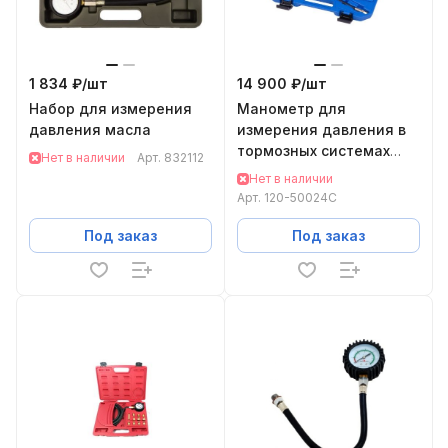
1 834 ₽/
шт
14 900 ₽/
шт
Набор для измерения
Манометр для
давления масла
измерения давления в
тормозных системах
Нет в наличии
Арт.
832112
МАСТАК 14 предметов
Нет в наличии
120-50024C
Арт.
120-50024C
Под заказ
Под заказ