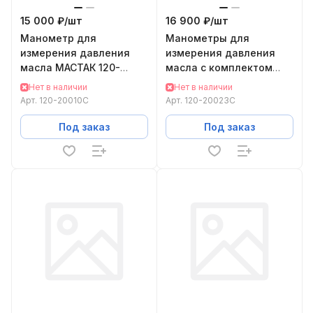
15 000 ₽/
шт
16 900 ₽/
шт
Манометр для
Манометры для
измерения давления
измерения давления
масла МАСТАК 120-
масла с комплектом
20010C
адаптеров МАСТАК 120-
Нет в наличии
Нет в наличии
20023C
Арт.
120-20010C
Арт.
120-20023C
Под заказ
Под заказ