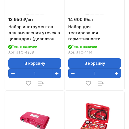
13 950 ₽/
шт
14 600 ₽/
шт
Набор инструментов
Набор для
для выявления утечек в
тестирования
цилиндрах (диапазон 0-
герметичности
100PSI) в кейсе JTC-
охладительной системы
Есть в наличии
Есть в наличии
4208
7шт в кейсе JTC-1414
Арт.
JTC-4208
Арт.
JTC-1414
В корзину
В корзину