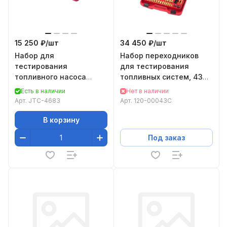
15 250 ₽/
шт
34 450 ₽/
шт
Набор для
Набор переходников
тестирования
для тестирования
топливного насоса
топливных систем, 43
карбюратора и его
предмета МАСТАК 120-
Есть в наличии
Нет в наличии
привода, 32 предмета
00043C
Арт.
JTC-4683
Арт.
120-00043C
JTC-4683
В корзину
Под заказ