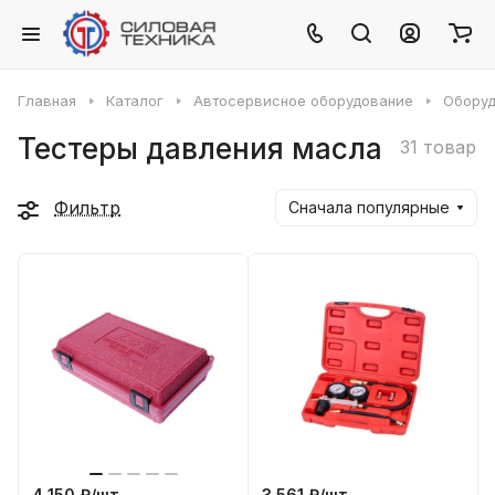
Главная
Каталог
Автосервисное оборудование
Оборуд
Тестеры давления масла
31 товар
Фильтр
Сначала популярные
4 150 ₽/
шт
3 561 ₽/
шт