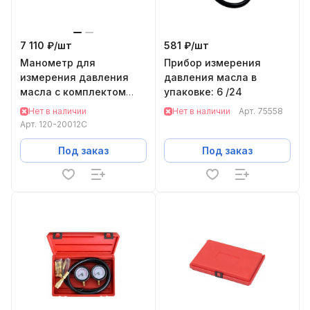
7 110 ₽/
шт
581 ₽/
шт
Манометр для
Прибор измерения
измерения давления
давления масла в
масла с комплектом
упаковке: 6 /24
адаптеров МАСТАК 120-
Нет в наличии
Нет в наличии
Арт.
75558
20012C
Арт.
120-20012C
Под заказ
Под заказ