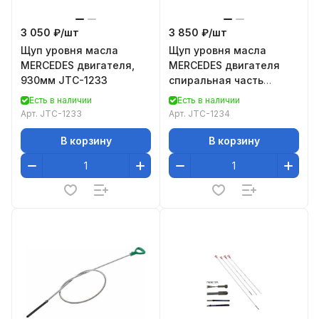
3 050 ₽/
шт
3 850 ₽/
шт
Щуп уровня масла
Щуп уровня масла
MERCEDES двигателя,
MERCEDES двигателя
930мм JTC-1233
спиральная часть
90град, 930мм JTC-1234
Есть в наличии
Есть в наличии
Арт.
JTC-1233
Арт.
JTC-1234
В корзину
В корзину