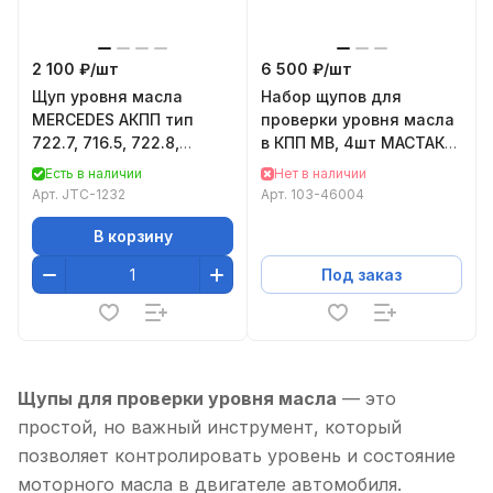
2 100 ₽/
шт
6 500 ₽/
шт
Щуп уровня масла
Набор щупов для
MERCEDES АКПП тип
проверки уровня масла
722.7, 716.5, 722.8,
в КПП MB, 4шт МАСТАК
920мм JTC-1232
103-46004
Есть в наличии
Нет в наличии
Арт.
JTC-1232
Арт.
103-46004
В корзину
Под заказ
Щупы для проверки уровня масла
— это
простой, но важный инструмент, который
позволяет контролировать уровень и состояние
моторного масла в двигателе автомобиля.