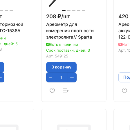
т
208 ₽/
шт
420 
 тормозной
Ареометр для
Арео
TC-1538A
измерения плотности
акку
электролита// Sparta
122-
чии
, дней: 5
Есть в наличии
Нет
8A
Срок поставки, дней: 3
Арт.
1
Арт.
549125
В корзину
Под