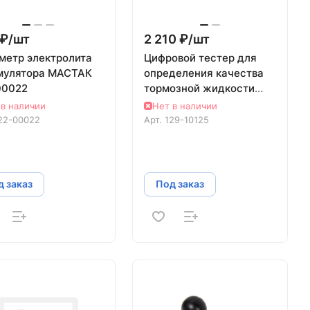
₽/
шт
2 210 ₽/
шт
метр электролита
Цифровой тестер для
мулятора МАСТАК
определения качества
00022
тормозной жидкости
МАСТАК 129-10125
 в наличии
Нет в наличии
22-00022
Арт.
129-10125
 заказ
Под заказ