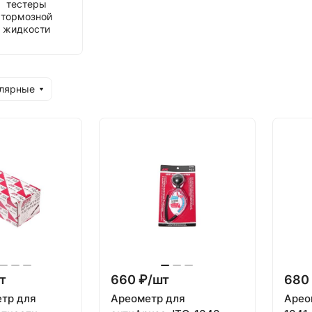
тестеры
тормозной
жидкости
улярные
т
660 ₽/
шт
680 
тр для
Ареометр для
Арео