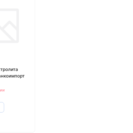
ктролита
анкоимпорт
чии