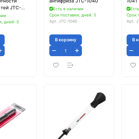
отности
антифриза JTC-1040
1041
тей JTC-
Есть в наличии
Есть
Срок поставки, дней: 5
Срок 
чии
Арт.
JTC-1040
Арт.
J
, дней: 5
В корзину
В 