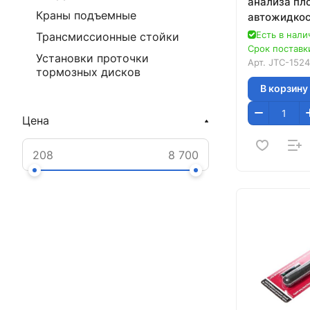
анализа пл
Краны подъемные
автожидкос
1524
Есть в нали
Трансмиссионные стойки
Срок поставки
Установки проточки
Арт.
JTC-1524
тормозных дисков
В корзину
Цена