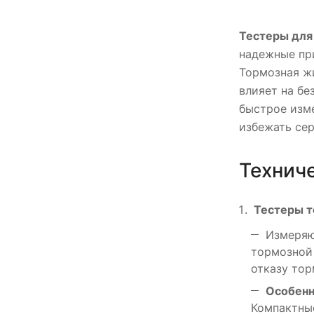
Тестеры для
надежные пр
Тормозная жи
влияет на бе
быстрое изм
избежать сер
Технич
Тестеры 
Измеряю
тормозной 
отказу тор
Особенн
Компактны