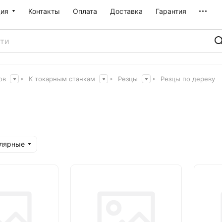
ия
Контакты
Оплата
Доставка
Гарантия
ов
К токарным станкам
Резцы
Резцы по дереву
улярные