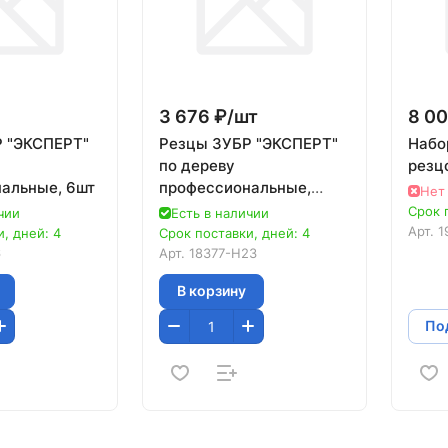
3 676 ₽/
шт
8 00
 "ЭКСПЕРТ"
Резцы ЗУБР "ЭКСПЕРТ"
Набо
по дереву
резц
альные, 6шт
профессиональные,
Нет
23шт
Срок 
чии
Есть в наличии
Арт.
1
, дней: 4
Срок поставки, дней: 4
6
Арт.
18377-H23
В корзину
Под