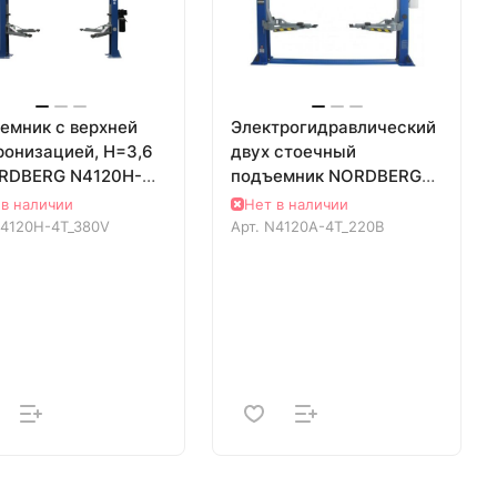
емник с верхней
Электрогидравлический
ронизацией, H=3,6
двух стоечный
RDBERG N4120H-
подъемник NORDBERG
80V
N4120A-4T 220В
 в наличии
Нет в наличии
4120H-4T_380V
Арт.
N4120A-4T_220В