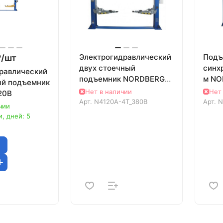
Электрогидравлический
Подъ
/
шт
двух стоечный
синх
равлический
подъемник NORDBERG
м NO
ый подъемник
N4120A-4T 380В
4T_3
Нет в наличии
Нет
20В
Арт.
N4120A-4T_380В
Арт.
N
чии
, дней: 5
)