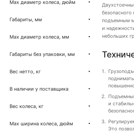
Max диаметр колеса, дюйм
Двухстоечны
безопасного 
Габариты, мм
подъемным м
и надежност
небольших гр
Max диаметр колеса, мм
Технич
Габариты без упаковки, мм
Грузоподъ
Вес нетто, кг
поднимать
повышенно
В наличии у поставщика
Подъемный
и стабиль
Вес колеса, кг
безопаснос
Регулируе
Max ширина колеса, дюйм
Это позво