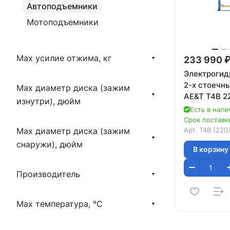
Автоподъемники
Мотоподъемники
Max усилие отжима, кг
233 990 ₽
Электрогид
2-х стоечн
Max диаметр диска (зажим
AE&T T4B 2
изнутри), дюйм
Есть в нали
Срок поставки
Арт.
T4B (220
Max диаметр диска (зажим
снаружи), дюйм
В корзину
Производитель
Max температура, °С