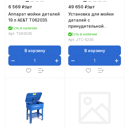
6 569 ₽/
шт
49 650 ₽/
шт
Аппарат мойки деталей
Установка для мойки
19 л AE&T T062035
деталей с
принудительной
Есть в наличии
подачей воды и воздуха
Арт.
T062035
Есть в наличии
JTC-5230
Арт.
JTC-5230
В корзину
В корзину