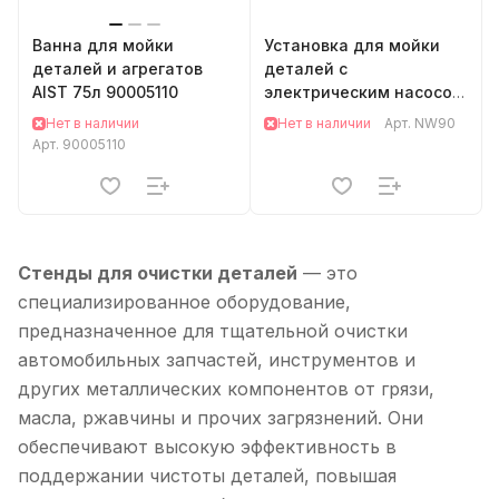
Ванна для мойки
Установка для мойки
деталей и агрегатов
деталей с
AIST 75л 90005110
электрическим насосом
90л. NW90 Nordberg
Нет в наличии
Нет в наличии
Арт.
NW90
Арт.
90005110
Стенды для очистки деталей
— это
специализированное оборудование,
предназначенное для тщательной очистки
автомобильных запчастей, инструментов и
других металлических компонентов от грязи,
масла, ржавчины и прочих загрязнений. Они
обеспечивают высокую эффективность в
поддержании чистоты деталей, повышая