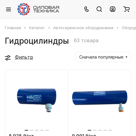
Главная
Каталог
Автосервисное оборудование
Оборуд
Гидроцилиндры
63 товара
Фильтр
Сначала популярные
8 928 ₽/
шт
9 991 ₽/
шт