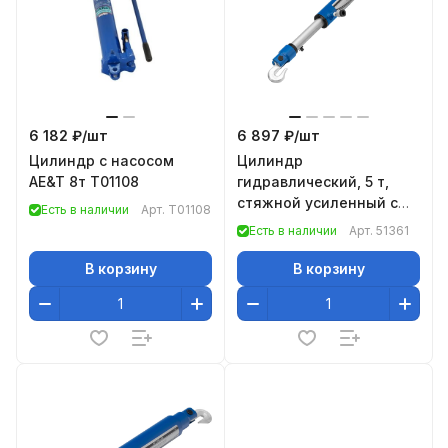
6 182 ₽/
шт
6 897 ₽/
шт
Цилиндр с насосом
Цилиндр
AE&T 8т T01108
гидравлический, 5 т,
стяжной усиленный с
Есть в наличии
Арт.
T01108
крюками// Stels
Есть в наличии
Арт.
51361
В корзину
В корзину