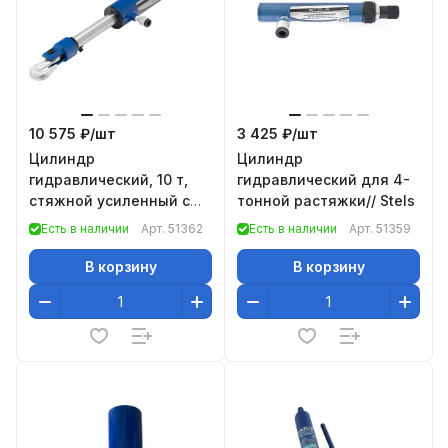
10 575 ₽/
шт
3 425 ₽/
шт
Цилиндр
Цилиндр
гидравлический, 10 т,
гидравлический для 4-
стяжной усиленный с
тонной растяжки// Stels
крюками// Stels
Есть в наличии
Арт.
51362
Есть в наличии
Арт.
51359
В корзину
В корзину