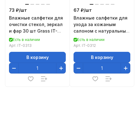
73 ₽/
шт
67 ₽/
шт
Влажные салфетки для
Влажные салфетки для
очистки стекол, зеркал
ухода за кожаным
и фар 30 шт Grass IT-
салоном с натуральным
0313
воском карнауба 30 шт
Есть в наличии
Есть в наличии
Grass IT-0312
Арт.
IT-0313
Арт.
IT-0312
В корзину
В корзину