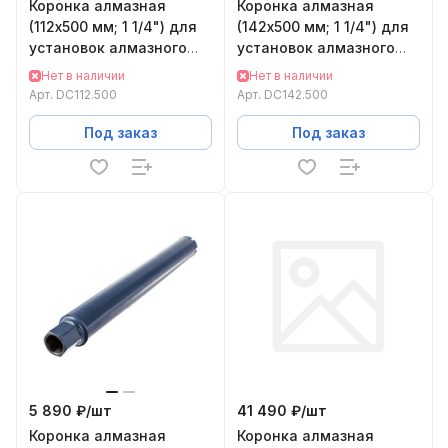
Коронка алмазная
Коронка алмазная
(112х500 мм; 1 1/4") для
(142х500 мм; 1 1/4") для
установок алмазного
установок алмазного
бурения KEOS DC112.500
бурения KEOS DC142.500
Нет в наличии
Нет в наличии
Арт.
DC112.500
Арт.
DC142.500
Под заказ
Под заказ
5 890 ₽/
шт
41 490 ₽/
шт
Коронка алмазная
Коронка алмазная