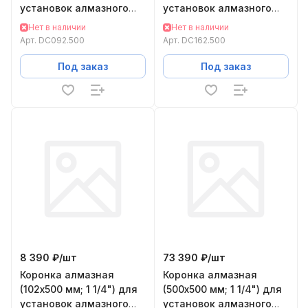
установок алмазного
установок алмазного
бурения KEOS
бурения KEOS DC162.500
Нет в наличии
Нет в наличии
DC092.500
Арт.
DC092.500
Арт.
DC162.500
Под заказ
Под заказ
8 390 ₽/
шт
73 390 ₽/
шт
Коронка алмазная
Коронка алмазная
(102х500 мм; 1 1/4") для
(500х500 мм; 1 1/4") для
установок алмазного
установок алмазного