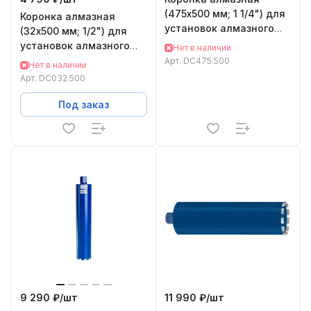
(475х500 мм; 1 1/4") для
Коронка алмазная
установок алмазного
(32х500 мм; 1/2") для
бурения KEOS
установок алмазного
Нет в наличии
DC475.500
бурения KEOS
Арт.
DC475.500
Нет в наличии
DC032.500
Арт.
DC032.500
Под заказ
9 290 ₽/
шт
11 990 ₽/
шт