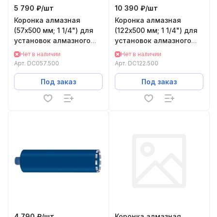
5 790 ₽/
шт
10 390 ₽/
шт
Коронка алмазная
Коронка алмазная
(57х500 мм; 1 1/4") для
(122х500 мм; 1 1/4") для
установок алмазного
установок алмазного
бурения KEOS DC057.500
бурения KEOS DC122.500
Нет в наличии
Нет в наличии
Арт.
DC057.500
Арт.
DC122.500
Под заказ
Под заказ
4 790 ₽/
шт
Коронка алмазная