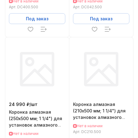
Нет в наличии
Нет в наличии
DC400.500
DC042.500
Арт.
DC400.500
Арт.
DC042.500
Под заказ
Под заказ
24 990 ₽/
шт
Коронка алмазная
(210х500 мм; 1 1/4") для
Коронка алмазная
установок алмазного
(250х500 мм; 1 1/4") для
бурения KEOS DC210.500
установок алмазного
Нет в наличии
бурения KEOS DC250.500
Арт.
DC210.500
Нет в наличии