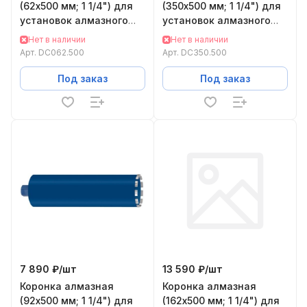
(62х500 мм; 1 1/4") для
(350х500 мм; 1 1/4") для
установок алмазного
установок алмазного
бурения KEOS
бурения KEOS DC350.500
Нет в наличии
Нет в наличии
DC062.500
Арт.
DC062.500
Арт.
DC350.500
Под заказ
Под заказ
7 890 ₽/
шт
13 590 ₽/
шт
Коронка алмазная
Коронка алмазная
(92х500 мм; 1 1/4") для
(162х500 мм; 1 1/4") для