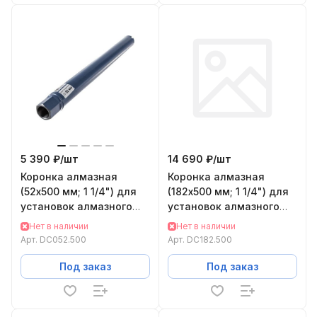
5 390 ₽/
шт
14 690 ₽/
шт
Коронка алмазная
Коронка алмазная
(52х500 мм; 1 1/4") для
(182х500 мм; 1 1/4") для
установок алмазного
установок алмазного
бурения KEOS DC052.500
бурения KEOS DC182.500
Нет в наличии
Нет в наличии
Арт.
DC052.500
Арт.
DC182.500
Под заказ
Под заказ