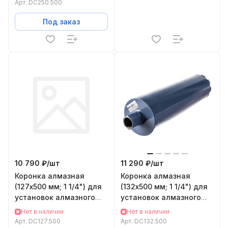
Арт.
DC250.500
Под заказ
10 790 ₽/
шт
11 290 ₽/
шт
Коронка алмазная
Коронка алмазная
(127х500 мм; 1 1/4") для
(132х500 мм; 1 1/4") для
установок алмазного
установок алмазного
бурения KEOS DC127.500
бурения KEOS DC132.500
Нет в наличии
Нет в наличии
Арт.
DC127.500
Арт.
DC132.500