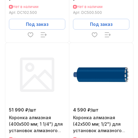
бурения KEOS DC102.500
бурения KEOS DC500.500
Нет в наличии
Нет в наличии
Арт.
DC102.500
Арт.
DC500.500
Под заказ
Под заказ
51 990 ₽/
шт
4 590 ₽/
шт
Коронка алмазная
Коронка алмазная
(400х500 мм; 1 1/4") для
(42х500 мм; 1/2") для
установок алмазного
установок алмазного
бурения KEOS
бурения KEOS