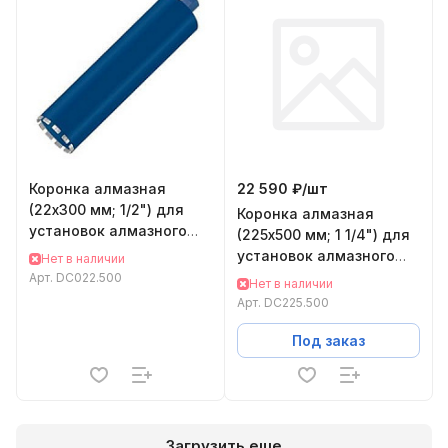
Коронка алмазная
22 590 ₽/
шт
(22х300 мм; 1/2") для
Коронка алмазная
установок алмазного
(225х500 мм; 1 1/4") для
бурения KEOS
установок алмазного
Нет в наличии
DC022.500
бурения KEOS DC225.500
Арт.
DC022.500
Нет в наличии
Арт.
DC225.500
Под заказ
Загрузить еще