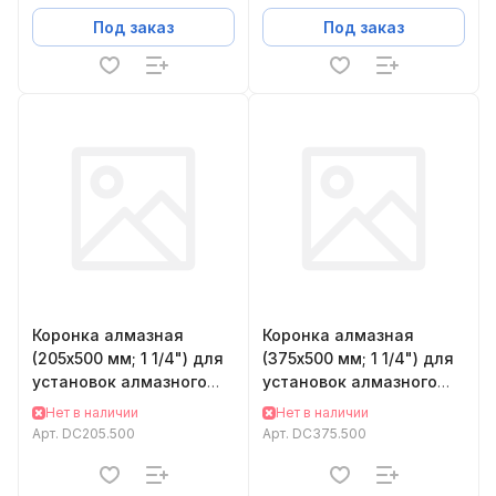
Под заказ
Под заказ
Коронка алмазная
Коронка алмазная
(205х500 мм; 1 1/4") для
(375х500 мм; 1 1/4") для
установок алмазного
установок алмазного
бурения KEOS DC205.500
бурения KEOS DC375.500
Нет в наличии
Нет в наличии
Арт.
DC205.500
Арт.
DC375.500