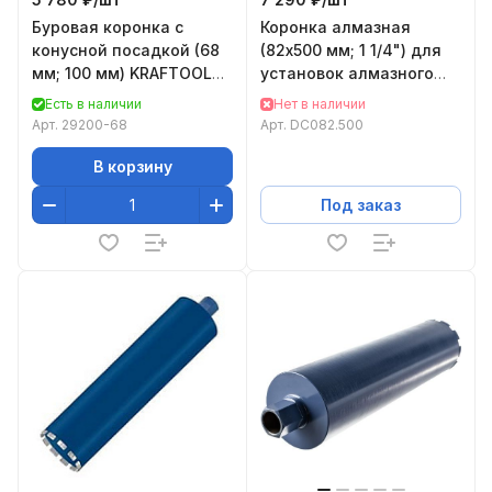
Буровая коронка с
Коронка алмазная
конусной посадкой (68
(82х500 мм; 1 1/4") для
мм; 100 мм) KRAFTOOL
установок алмазного
29200-68
бурения KEOS
Есть в наличии
Нет в наличии
DC082.500
Арт.
29200-68
Арт.
DC082.500
В корзину
Под заказ