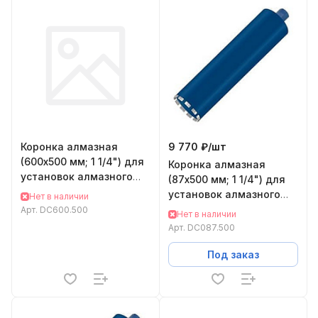
Коронка алмазная
9 770 ₽/
шт
(600х500 мм; 1 1/4") для
Коронка алмазная
установок алмазного
(87х500 мм; 1 1/4") для
бурения KEOS
установок алмазного
Нет в наличии
DC600.500
бурения KEOS DC087.500
Арт.
DC600.500
Нет в наличии
Арт.
DC087.500
Под заказ