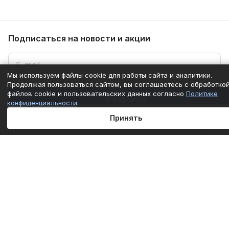
Подписаться
на новости и акции
Мы используем файлы cookie для работы сайта и аналитики.
Продолжая пользоваться сайтом, вы соглашаетесь с обработко
файлов cookie и пользовательских данных согласно
Политике
Подписаться
В корзину
конфиденциальности
.
Принять
Интернет-магазин
Главная
Каталог
Корзина
Избранные
Кабинет
Сравнение
Компания
Информация
Помощь
+7 (861) 290-50-77