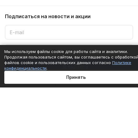
Подписаться
на новости и акции
Подписаться
Мы используем файлы cookie для работы сайта и аналитики.
Продолжая пользоваться сайтом, вы соглашаетесь с обработко
файлов cookie и пользовательских данных согласно
Политике
В корзину
конфиденциальности
.
Интернет-магазин
Принять
Компания
Главная
Каталог
Корзина
Избранные
Кабинет
Сравнение
Информация
Помощь
+7 (861) 290-50-77
mail@c-technika.ru