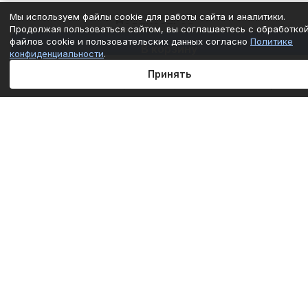
Мы используем файлы cookie для работы сайта и аналитики.
Подписаться
Продолжая пользоваться сайтом, вы соглашаетесь с обработко
файлов cookie и пользовательских данных согласно
Политике
В корзину
конфиденциальности
.
Интернет-магазин
Принять
Главная
Каталог
Корзина
Избранные
Кабинет
Сравнение
Компания
Информация
Помощь
+7 (861) 290-50-77
mail@c-technika.ru
г. Краснодар, переулок Звездный, 15Б.
© 2012 - 2026 Силовая Техника