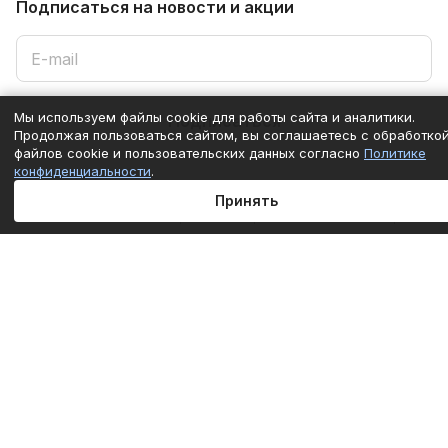
Подписаться
на новости и акции
Мы используем файлы cookie для работы сайта и аналитики.
Подписаться
Продолжая пользоваться сайтом, вы соглашаетесь с обработко
файлов cookie и пользовательских данных согласно
Политике
конфиденциальности
.
Интернет-магазин
Принять
Под заказ
Компания
Главная
Каталог
Корзина
Избранные
Кабинет
Сравнение
Информация
Помощь
+7 (861) 290-50-77
mail@c-technika.ru
г. Краснодар, переулок Звездный, 15Б.