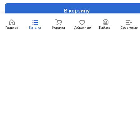
Подписаться
В корзину
Интернет-магазин
Главная
Каталог
Корзина
Избранные
Кабинет
Сравнение
Компания
Информация
Помощь
+7 (861) 290-50-77
mail@c-technika.ru
г. Краснодар, переулок Звездный, 15Б.
© 2012 - 2026 Силовая Техника
Конфиденциальность
Оферта