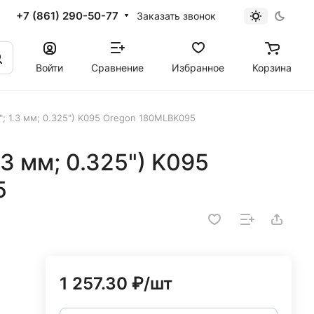
+7 (861) 290-50-77
Заказать звонок
Войти
Сравнение
Избранное
Корзина
"; 1.3 мм; 0.325") K095 Oregon 180MLBK095
.3 мм; 0.325") K095
5
1 257.30 ₽/
шт