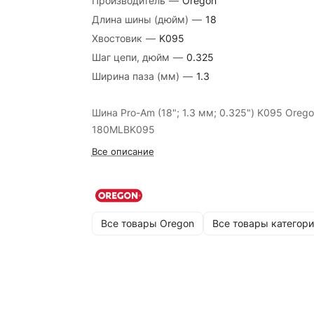
Производитель
—
Oregon
Длина шины (дюйм)
—
18
Хвостовик
—
K095
Шаг цепи, дюйм
—
0.325
Ширина паза (мм)
—
1.3
Шина Pro-Am (18"; 1.3 мм; 0.325") K095 Oreg
180MLBK095
Все описание
Все товары Oregon
Все товары категори