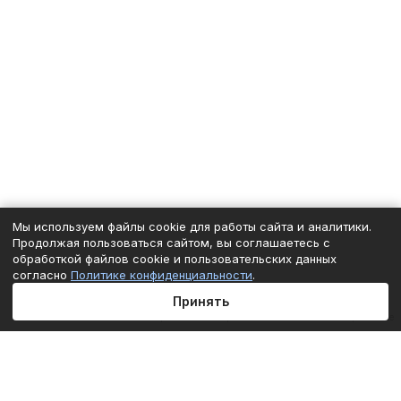
Мы используем файлы cookie для работы сайта и аналитики.
Продолжая пользоваться сайтом, вы соглашаетесь с
обработкой файлов cookie и пользовательских данных
согласно
Политике конфиденциальности
.
Принять
Под заказ
Главная
Каталог
Корзина
Избранные
Кабинет
Сравнение
Подписаться
на новости и акции