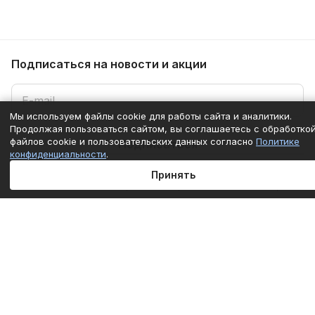
Подписаться
на новости и акции
Мы используем файлы cookie для работы сайта и аналитики.
Продолжая пользоваться сайтом, вы соглашаетесь с обработко
файлов cookie и пользовательских данных согласно
Политике
Подписаться
конфиденциальности
.
Принять
Под заказ
Интернет-магазин
Главная
Каталог
Корзина
Избранные
Кабинет
Сравнение
Компания
Информация
Помощь
+7 (861) 290-50-77