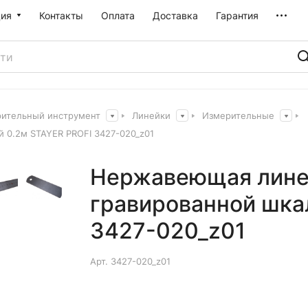
ия
Контакты
Оплата
Доставка
Гарантия
рительный инструмент
Линейки
Измерительные
 0.2м STAYER PROFI 3427-020_z01
Нержавеющая линей
гравированной шка
3427-020_z01
Арт.
3427-020_z01