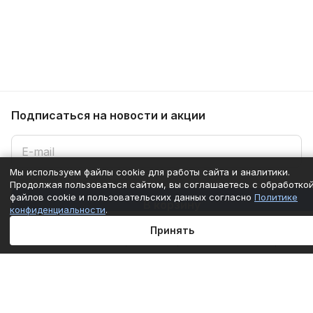
Подписаться
на новости и акции
Мы используем файлы cookie для работы сайта и аналитики.
Продолжая пользоваться сайтом, вы соглашаетесь с обработко
Подписаться
файлов cookie и пользовательских данных согласно
Политике
В корзину
конфиденциальности
.
Принять
Интернет-магазин
Главная
Каталог
Корзина
Избранные
Кабинет
Сравнение
Компания
Информация