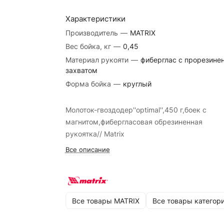
Характеристики
Производитель
—
MATRIX
Вес бойка, кг
—
0,45
Материал рукояти
—
фиберглас с прорезине
захватом
Форма бойка
—
круглый
Молоток-гвоздодер''optimal'',450 г,боек c
магнитом,фибергласовая обрезиненная
рукоятка// Matrix
Все описание
Все товары MATRIX
Все товары категор