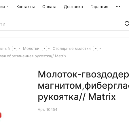
ия
Контакты
Оплата
Доставка
Гарантия
ажный
Молотки
Столярные молотки
вая обрезиненная рукоятка// Matrix
Молоток-гвоздодер''
магнитом,фибергла
рукоятка// Matrix
Арт.
10454