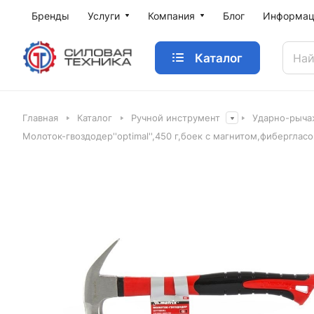
Бренды
Услуги
Компания
Блог
Информац
Каталог
Главная
Каталог
Ручной инструмент
Ударно-рыч
Молоток-гвоздодер''optimal'',450 г,боек c магнитом,фибергласо