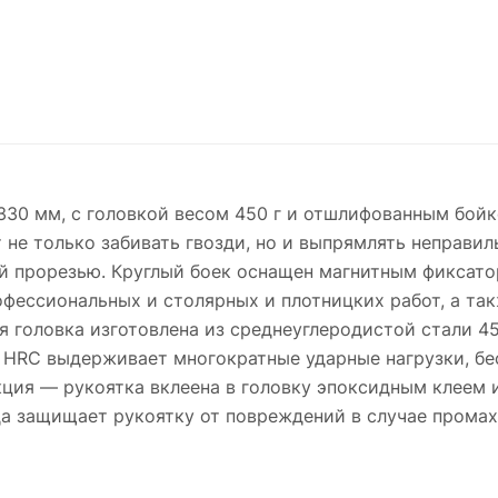
 330 мм, с головкой весом 450 г и отшлифованным бой
 не только забивать гвозди, но и выпрямлять неправил
ой прорезью. Круглый боек оснащен магнитным фиксат
фессиональных и столярных и плотницких работ, а так
 головка изготовлена из среднеуглеродистой стали 45
 HRC выдерживает многократные ударные нагрузки, б
ция — рукоятка вклеена в головку эпоксидным клеем и
а защищает рукоятку от повреждений в случае промах