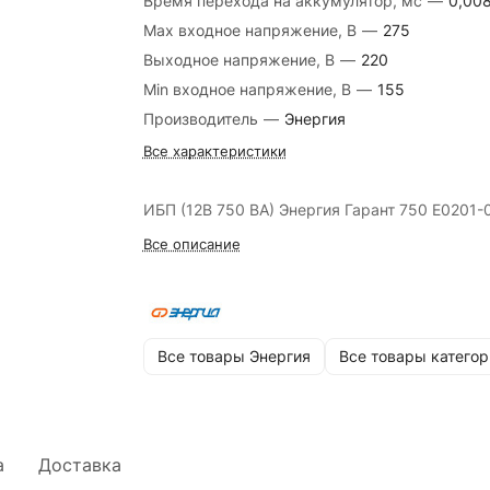
Время перехода на аккумулятор, мс
—
0,00
Max входное напряжение, В
—
275
Выходное напряжение, В
—
220
Min входное напряжение, В
—
155
Производитель
—
Энергия
Все характеристики
ИБП (12В 750 ВА) Энергия Гарант 750 Е0201-
Все описание
Все товары Энергия
Все товары категор
а
Доставка