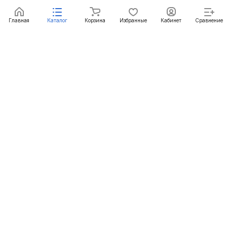
Интернет-магазин
Главная
Каталог
Корзина
Избранные
Кабинет
Сравнение
Компания
Информация
Помощь
+7 (861) 290-50-77
mail@c-technika.ru
г. Краснодар, переулок Звездный, 15Б.
© 2012 - 2026 Силовая Техника
Конфиденциальность
Оферта