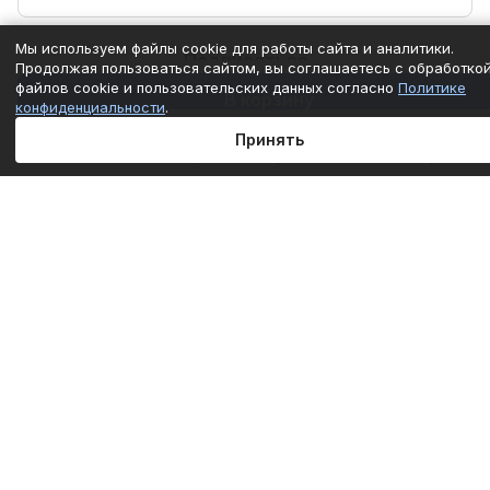
Мы используем файлы cookie для работы сайта и аналитики.
Подписаться
Продолжая пользоваться сайтом, вы соглашаетесь с обработко
файлов cookie и пользовательских данных согласно
Политике
В корзину
конфиденциальности
.
Интернет-магазин
Принять
Главная
Каталог
Корзина
Избранные
Кабинет
Сравнение
Компания
Информация
Помощь
+7 (861) 290-50-77
mail@c-technika.ru
г. Краснодар, переулок Звездный, 15Б.