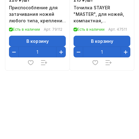
Приспособление для
Точилка STAYER
затачивания ножей
"MASTER", для ножей,
любого типа, крепление
компактная,
на присоске// Сибртех
керамическая рабочая
Есть в наличии
Арт.
79112
Есть в наличии
Арт.
47511
часть
В корзину
В корзину