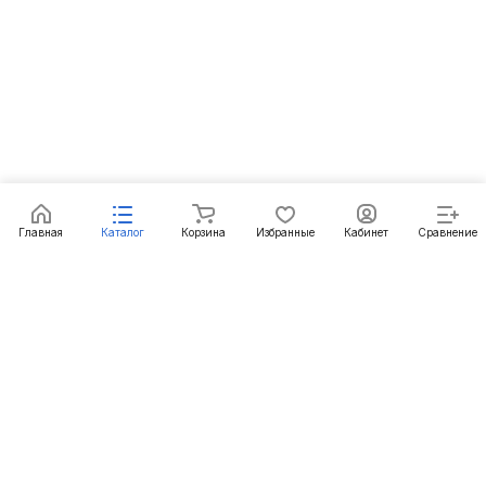
Главная
Каталог
Корзина
Избранные
Кабинет
Сравнение
Подписаться
на новости и акции
Подписаться
Интернет-магазин