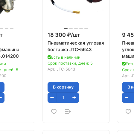
т
18 300 ₽/
шт
9 45
Пневматическая угловая
Пнев
фмашина
болгарка JTC-5643
угло
4.014200
маши
Есть в наличии
Срок поставки, дней: 5
чии
Есть
Арт.
JTC-5643
, дней: 5
Срок 
200
Арт.
J
В корзину
В 