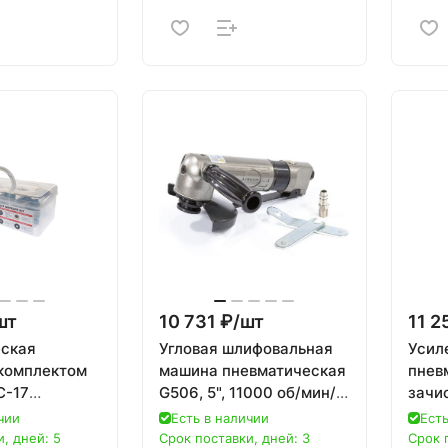
шт
10 731 ₽/
шт
11 2
ская
Угловая шлифовальная
Усил
 комплектом
машина пневматическая
пнев
C-17
G506, 5", 11000 об/мин//
зачи
5005K
Gross
5642
чии
Есть в наличии
Есть
, дней: 5
Срок поставки, дней: 3
Срок 