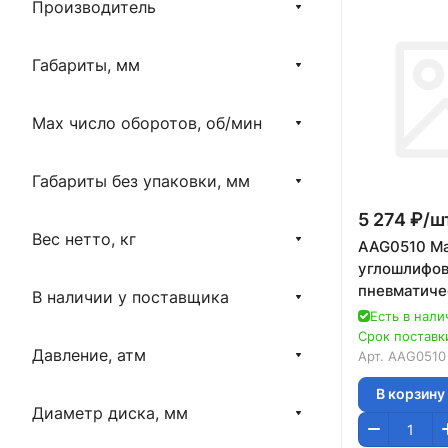
Производитель
Габариты, мм
Max число оборотов, об/мин
Габариты без упаковки, мм
5 274 ₽/
ш
Вес нетто, кг
AAG0510 М
углошлифов
пневматиче
В наличии у поставщика
об/мин., 12
Есть в нали
Срок поставки
Давление, атм
Арт.
AAG0510
В корзину
Диаметр диска, мм