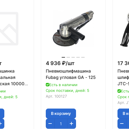
т
4 936 ₽/
шт
17 3
ашинка
Пневмошлифмашина
Пнев
альная
Fubag угловая GA - 125
шлиф
ская 10000
JTC-
Есть в наличии
5 мм (52642)
Срок поставки, дней: 5
чии
Есть
Арт.
100127
, дней: 5
Срок 
Арт.
J
В корзину
В 