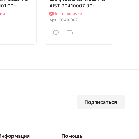
101 00-
AIST 90410007 00-
00009453
чии
Нет в наличии
Арт.
90410007
Подписаться
Информация
Помощь