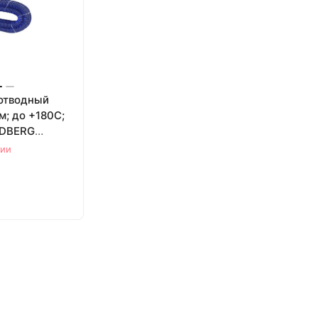
отводный
 м; до +180С;
RDBERG
чии